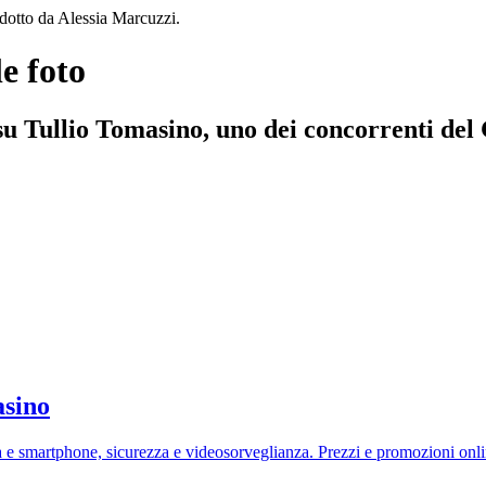
e foto
b su Tullio Tomasino, uno dei concorrenti de
asino